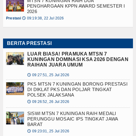
MTSN 7 KUNINGAN RAIH DUA
DOWNLOAD AREA
PENGHARGAAN KPPN AWARD SEMESTER I
2026
PIP
Prestasi
09:19:38, 22 Jul 2026
🕔
TENTANG PIP
SYARAT AJUAN PIP
BERITA PRESTASI
PELAPORAN PIP
LUAR BIASA! PRAMUKA MTSN 7
KUNINGAN DOMINASI KSA 2026 DENGAN
RAIHAN JUARA UMUM
DOWNLOAD KARTU KIP DIGITAL
09:27:51, 25 Jul 2026
🕔
KIP DIGITAL KELAS 9
PKS MTSN 7 KUNINGAN BORONG PRESTASI
DI DIKLAT PKS DAN POLJAR TINGKAT
KIP DIGITAL ALUMNI
POLSEK JALAKSANA
09:26:52, 26 Jul 2026
🕔
KIP DIGITAL ALUMNI 2022
SISWI MTSN 7 KUNINGAN RAIH MEDALI
KIP DIGITAL ALUMNI 2023
PERUNGGU MOSAIC IPS TINGKAT JAWA
BARAT
KIP DIGITAL ALUMNI 2024
09:23:01, 25 Jul 2026
🕔