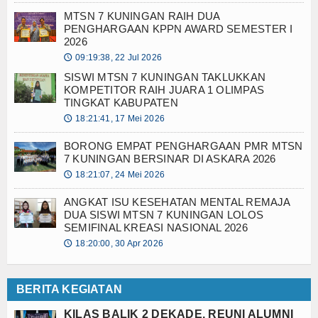
MTSN 7 KUNINGAN RAIH DUA
KIP DIGITAL ALUMNI 2025
PENGHARGAAN KPPN AWARD SEMESTER I
2026
KIP DIGITAL ALUMNI 2026
09:19:38, 22 Jul 2026
🕔
SISWI MTSN 7 KUNINGAN TAKLUKKAN
PERPUS DIGITAL
KOMPETITOR RAIH JUARA 1 OLIMPAS
TINGKAT KABUPATEN
RAPORT DIGITAL
18:21:41, 17 Mei 2026
🕔
PMBM 2026/2027
BORONG EMPAT PENGHARGAAN PMR MTSN
7 KUNINGAN BERSINAR DI ASKARA 2026
TABUNGAN PELAJAR
18:21:07, 24 Mei 2026
🕔
ANGKAT ISU KESEHATAN MENTAL REMAJA
DUA SISWI MTSN 7 KUNINGAN LOLOS
SEMIFINAL KREASI NASIONAL 2026
18:20:00, 30 Apr 2026
🕔
BERITA KEGIATAN
KILAS BALIK 2 DEKADE, REUNI ALUMNI