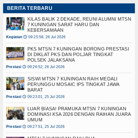
T JAWA BARAT
LEGALITAS
BERITA TERBARU
N KEPUTRIAN
 2026
KILAS BALIK 2 DEKADE, REUNI ALUMNI MTSN
HUBUNGI KAMI
7 KUNINGAN SARAT HARU DAN
 TAHSIN, TAHFIZ, DAN KEPUTRIAN
KEBERSAMAAN
BERITA
Kegiatan
09:25:58, 26 Jul 2026
🕔
RKAN EDUKASI PERLINDUNGAN ANAK
PRESTASI
MURID BARU LITERASI DIGITAL
PKS MTSN 7 KUNINGAN BORONG PRESTASI
DI DIKLAT PKS DAN POLJAR TINGKAT
N RAIHAN JUARA UMUM
KEGIATAN
POLSEK JALAKSANA
 TINGKAT POLSEK JALAKSANA
Prestasi
09:26:52, 26 Jul 2026
🕔
U DAN KEBERSAMAAN
GLOBAL
T JAWA BARAT
SISWI MTSN 7 KUNINGAN RAIH MEDALI
PERUNGGU MOSAIC IPS TINGKAT JAWA
N KEPUTRIAN
INDEX BERITA
BARAT
 2026
Prestasi
09:23:01, 25 Jul 2026
🕔
GALLERY
 TAHSIN, TAHFIZ, DAN KEPUTRIAN
LUAR BIASA! PRAMUKA MTSN 7 KUNINGAN
VIDEO
RKAN EDUKASI PERLINDUNGAN ANAK
DOMINASI KSA 2026 DENGAN RAIHAN JUARA
UMUM
MURID BARU LITERASI DIGITAL
FOTO
Prestasi
09:27:51, 25 Jul 2026
🕔
N RAIHAN JUARA UMUM