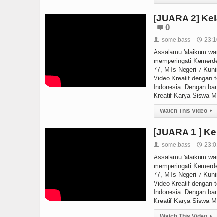
[JUARA 2] Kel
0
some.bass
23:1
👤
🕔
Assalamu 'alaikum war
memperingati Kemerde
77, MTs Negeri 7 Kun
Video Kreatif dengan
Indonesia. Dengan ba
Kreatif Karya Siswa MT
Watch This Video
▸
[JUARA 1 ] Ke
some.bass
23:0
👤
🕔
Assalamu 'alaikum war
memperingati Kemerde
77, MTs Negeri 7 Kun
Video Kreatif dengan
Indonesia. Dengan ba
Kreatif Karya Siswa MT
Watch This Video
▸