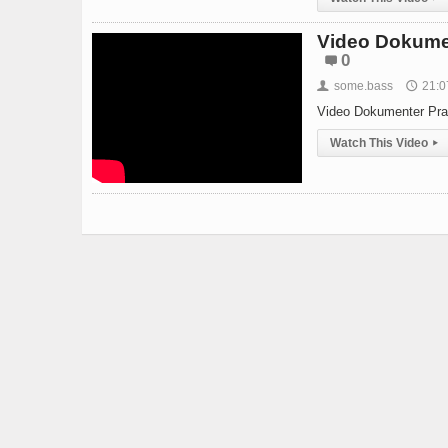
Video Dokume
0
some.bass
21:0
👤
🕔
Video Dokumenter Pra
Watch This Video
▸