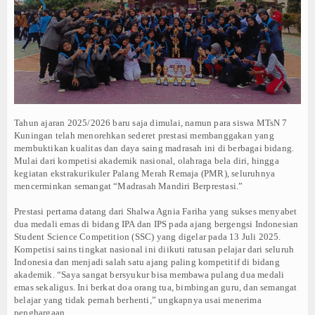
SISWI MTSN 7 KUNINGAN RAIH MEDALI PERUNGGU MOSAIC IPS
LEGALITAS
MTSN 7 KUNINGAN IMPLEMENTASIKAN PROGRAM TAHSIN, TAHF
MTSN 7 KUNINGAN RAIH DUA PENGHARGAAN KPPN AWARD SEM
HUBUNGI KAMI
MTSN 7 KUNINGAN JALIN KEMITRAAN DENGAN TIGA LEMBAGA 
MATAMUDA MTSN 7 KUNINGAN DITUTUP
BERITA
TANAMKAN KESADARAN ANTI PERUNDUNGAN, MTSN 7 KUNING
PRESTASI
CEGAH HOAKS DAN PERUNDUNGAN DARING, MTSN 7 KUNINGAN 
Tahun ajaran 2025/2026 baru saja dimulai, namun para siswa MTsN 7
LUAR BIASA! PRAMUKA MTSN 7 KUNINGAN DOMINASI KSA 202
KEGIATAN
Kuningan telah menorehkan sederet prestasi membanggakan yang
PKS MTSN 7 KUNINGAN BORONG PRESTASI DI DIKLAT PKS DA
membuktikan kualitas dan daya saing madrasah ini di berbagai bidang.
KILAS BALIK 2 DEKADE, REUNI ALUMNI MTSN 7 KUNINGAN SA
Mulai dari kompetisi akademik nasional, olahraga bela diri, hingga
GLOBAL
kegiatan ekstrakurikuler Palang Merah Remaja (PMR), seluruhnya
SISWI MTSN 7 KUNINGAN RAIH MEDALI PERUNGGU MOSAIC IPS
mencerminkan semangat “Madrasah Mandiri Berprestasi.”
MTSN 7 KUNINGAN IMPLEMENTASIKAN PROGRAM TAHSIN, TAHF
INDEX BERITA
MTSN 7 KUNINGAN RAIH DUA PENGHARGAAN KPPN AWARD SEM
Prestasi pertama datang dari Shalwa Agnia Fariha yang sukses menyabet
dua medali emas di bidang IPA dan IPS pada ajang bergengsi Indonesian
GALLERY
MTSN 7 KUNINGAN JALIN KEMITRAAN DENGAN TIGA LEMBAGA 
Student Science Competition (SSC) yang digelar pada 13 Juli 2025.
MATAMUDA MTSN 7 KUNINGAN DITUTUP
Kompetisi sains tingkat nasional ini diikuti ratusan pelajar dari seluruh
VIDEO
TANAMKAN KESADARAN ANTI PERUNDUNGAN, MTSN 7 KUNING
Indonesia dan menjadi salah satu ajang paling kompetitif di bidang
akademik. “Saya sangat bersyukur bisa membawa pulang dua medali
CEGAH HOAKS DAN PERUNDUNGAN DARING, MTSN 7 KUNINGAN 
FOTO
emas sekaligus. Ini berkat doa orang tua, bimbingan guru, dan semangat
LUAR BIASA! PRAMUKA MTSN 7 KUNINGAN DOMINASI KSA 202
belajar yang tidak pernah berhenti,” ungkapnya usai menerima
penghargaan.