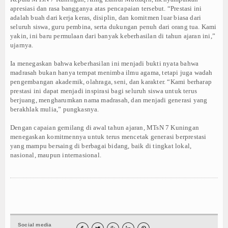
apresiasi dan rasa bangganya atas pencapaian tersebut. “Prestasi ini
KIP DIGITAL ALUMNI 2025
adalah buah dari kerja keras, disiplin, dan komitmen luar biasa dari
seluruh siswa, guru pembina, serta dukungan penuh dari orang tua. Kami
KIP DIGITAL ALUMNI 2026
yakin, ini baru permulaan dari banyak keberhasilan di tahun ajaran ini,”
ujarnya.
PERPUS DIGITAL
Ia menegaskan bahwa keberhasilan ini menjadi bukti nyata bahwa
madrasah bukan hanya tempat menimba ilmu agama, tetapi juga wadah
RAPORT DIGITAL
pengembangan akademik, olahraga, seni, dan karakter. “Kami berharap
prestasi ini dapat menjadi inspirasi bagi seluruh siswa untuk terus
berjuang, mengharumkan nama madrasah, dan menjadi generasi yang
PMBM 2026/2027
berakhlak mulia,” pungkasnya.
TABUNGAN PELAJAR
Dengan capaian gemilang di awal tahun ajaran, MTsN 7 Kuningan
menegaskan komitmennya untuk terus mencetak generasi berprestasi
yang mampu bersaing di berbagai bidang, baik di tingkat lokal,
nasional, maupun internasional.
Social media