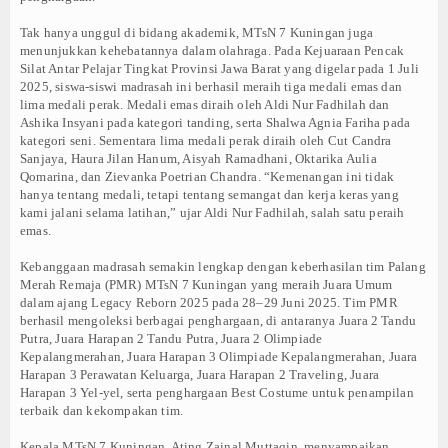
DOWNLOAD AREA
Tak hanya unggul di bidang akademik, MTsN 7 Kuningan juga
PIP
menunjukkan kehebatannya dalam olahraga. Pada Kejuaraan Pencak
Silat Antar Pelajar Tingkat Provinsi Jawa Barat yang digelar pada 1 Juli
2025, siswa-siswi madrasah ini berhasil meraih tiga medali emas dan
TENTANG PIP
lima medali perak. Medali emas diraih oleh Aldi Nur Fadhilah dan
Ashika Insyani pada kategori tanding, serta Shalwa Agnia Fariha pada
SYARAT AJUAN PIP
kategori seni. Sementara lima medali perak diraih oleh Cut Candra
Sanjaya, Haura Jilan Hanum, Aisyah Ramadhani, Oktarika Aulia
PELAPORAN PIP
Qomarina, dan Zievanka Poetrian Chandra. “Kemenangan ini tidak
hanya tentang medali, tetapi tentang semangat dan kerja keras yang
kami jalani selama latihan,” ujar Aldi Nur Fadhilah, salah satu peraih
DOWNLOAD KARTU KIP DIGITAL
emas.
KIP DIGITAL KELAS 9
Kebanggaan madrasah semakin lengkap dengan keberhasilan tim Palang
Merah Remaja (PMR) MTsN 7 Kuningan yang meraih Juara Umum
KIP DIGITAL ALUMNI
dalam ajang Legacy Reborn 2025 pada 28–29 Juni 2025. Tim PMR
berhasil mengoleksi berbagai penghargaan, di antaranya Juara 2 Tandu
Putra, Juara Harapan 2 Tandu Putra, Juara 2 Olimpiade
KIP DIGITAL ALUMNI 2022
Kepalangmerahan, Juara Harapan 3 Olimpiade Kepalangmerahan, Juara
Harapan 3 Perawatan Keluarga, Juara Harapan 2 Traveling, Juara
KIP DIGITAL ALUMNI 2023
Harapan 3 Yel-yel, serta penghargaan Best Costume untuk penampilan
terbaik dan kekompakan tim.
KIP DIGITAL ALUMNI 2024
Kepala MTsN 7 Kuningan, Ating Zainal Muttaqin, menyampaikan