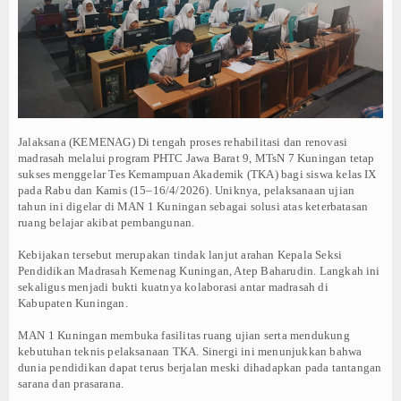
SISWI MTSN 7 KUNINGAN RAIH MEDALI PERUNGGU MOSAIC I
LEGALITAS
MTSN 7 KUNINGAN IMPLEMENTASIKAN PROGRAM TAHSIN, TA
MTSN 7 KUNINGAN RAIH DUA PENGHARGAAN KPPN AWARD SE
HUBUNGI KAMI
MTSN 7 KUNINGAN JALIN KEMITRAAN DENGAN TIGA LEMBAGA
MATAMUDA MTSN 7 KUNINGAN DITUTUP
BERITA
TANAMKAN KESADARAN ANTI PERUNDUNGAN, MTSN 7 KUNIN
PRESTASI
CEGAH HOAKS DAN PERUNDUNGAN DARING, MTSN 7 KUNINGA
Jalaksana (KEMENAG) Di tengah proses rehabilitasi dan renovasi
madrasah melalui program PHTC Jawa Barat 9, MTsN 7 Kuningan tetap
LUAR BIASA! PRAMUKA MTSN 7 KUNINGAN DOMINASI KSA 2
KEGIATAN
sukses menggelar Tes Kemampuan Akademik (TKA) bagi siswa kelas IX
PKS MTSN 7 KUNINGAN BORONG PRESTASI DI DIKLAT PKS D
pada Rabu dan Kamis (15–16/4/2026). Uniknya, pelaksanaan ujian
KILAS BALIK 2 DEKADE, REUNI ALUMNI MTSN 7 KUNINGAN 
tahun ini digelar di MAN 1 Kuningan sebagai solusi atas keterbatasan
GLOBAL
ruang belajar akibat pembangunan.
SISWI MTSN 7 KUNINGAN RAIH MEDALI PERUNGGU MOSAIC I
MTSN 7 KUNINGAN IMPLEMENTASIKAN PROGRAM TAHSIN, TA
INDEX BERITA
Kebijakan tersebut merupakan tindak lanjut arahan Kepala Seksi
MTSN 7 KUNINGAN RAIH DUA PENGHARGAAN KPPN AWARD SE
Pendidikan Madrasah Kemenag Kuningan, Atep Baharudin. Langkah ini
sekaligus menjadi bukti kuatnya kolaborasi antar madrasah di
GALLERY
MTSN 7 KUNINGAN JALIN KEMITRAAN DENGAN TIGA LEMBAGA
Kabupaten Kuningan.
MATAMUDA MTSN 7 KUNINGAN DITUTUP
VIDEO
TANAMKAN KESADARAN ANTI PERUNDUNGAN, MTSN 7 KUNIN
MAN 1 Kuningan membuka fasilitas ruang ujian serta mendukung
kebutuhan teknis pelaksanaan TKA. Sinergi ini menunjukkan bahwa
CEGAH HOAKS DAN PERUNDUNGAN DARING, MTSN 7 KUNINGA
FOTO
dunia pendidikan dapat terus berjalan meski dihadapkan pada tantangan
LUAR BIASA! PRAMUKA MTSN 7 KUNINGAN DOMINASI KSA 2
sarana dan prasarana.