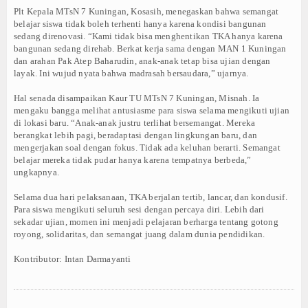
DOWNLOAD AREA
Plt Kepala MTsN 7 Kuningan, Kosasih, menegaskan bahwa semangat
belajar siswa tidak boleh terhenti hanya karena kondisi bangunan
PIP
sedang direnovasi. “Kami tidak bisa menghentikan TKA hanya karena
bangunan sedang direhab. Berkat kerja sama dengan MAN 1 Kuningan
TENTANG PIP
dan arahan Pak Atep Baharudin, anak-anak tetap bisa ujian dengan
layak. Ini wujud nyata bahwa madrasah bersaudara,” ujarnya.
SYARAT AJUAN PIP
Hal senada disampaikan Kaur TU MTsN 7 Kuningan, Misnah. Ia
mengaku bangga melihat antusiasme para siswa selama mengikuti ujian
PELAPORAN PIP
di lokasi baru. “Anak-anak justru terlihat bersemangat. Mereka
berangkat lebih pagi, beradaptasi dengan lingkungan baru, dan
mengerjakan soal dengan fokus. Tidak ada keluhan berarti. Semangat
DOWNLOAD KARTU KIP DIGITAL
belajar mereka tidak pudar hanya karena tempatnya berbeda,”
ungkapnya.
KIP DIGITAL KELAS 9
Selama dua hari pelaksanaan, TKA berjalan tertib, lancar, dan kondusif.
KIP DIGITAL ALUMNI
Para siswa mengikuti seluruh sesi dengan percaya diri. Lebih dari
sekadar ujian, momen ini menjadi pelajaran berharga tentang gotong
royong, solidaritas, dan semangat juang dalam dunia pendidikan.
KIP DIGITAL ALUMNI 2022
Kontributor: Intan Darmayanti
KIP DIGITAL ALUMNI 2023
KIP DIGITAL ALUMNI 2024